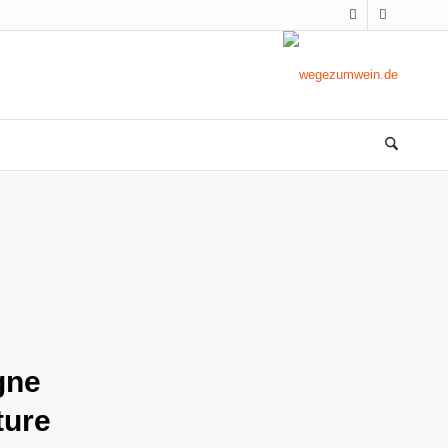
gne
ture