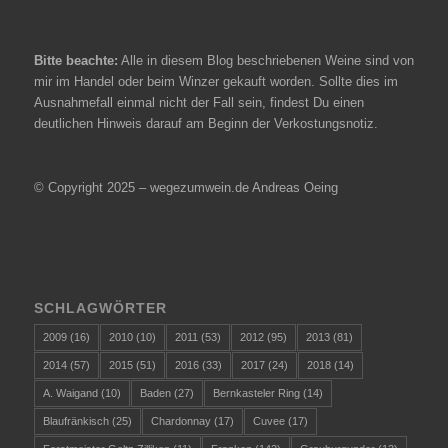
Bitte beachte:
Alle in diesem Blog beschriebenen Weine sind von
mir im Handel oder beim Winzer gekauft worden. Sollte dies im
Ausnahmefall einmal nicht der Fall sein, findest Du einen
deutlichen Hinweis darauf am Beginn der Verkostungsnotiz.
© Copyright 2025 – wegezumwein.de Andreas Oeing
SCHLAGWÖRTER
2009
(16)
2010
(10)
2011
(53)
2012
(95)
2013
(81)
2014
(57)
2015
(51)
2016
(33)
2017
(24)
2018
(14)
A. Waigand
(10)
Baden
(27)
Bernkasteler Ring
(14)
Blaufränkisch
(25)
Chardonnay
(17)
Cuvee
(17)