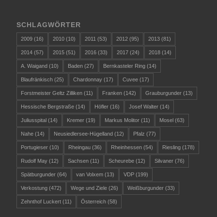
SCHLAGWÖRTER
2009
(16)
2010
(10)
2011
(53)
2012
(95)
2013
(81)
2014
(57)
2015
(51)
2016
(33)
2017
(24)
2018
(14)
A. Waigand
(10)
Baden
(27)
Bernkasteler Ring
(14)
Blaufränkisch
(25)
Chardonnay
(17)
Cuvee
(17)
Forstmeister Geltz Zilliken
(11)
Franken
(142)
Grauburgunder
(13)
Hessische Bergstraße
(14)
Höfler
(16)
Josef Walter
(14)
Juliusspital
(14)
Kremer
(19)
Markus Molitor
(11)
Mosel
(63)
Nahe
(14)
Neusiedlersee-Hügelland
(12)
Pfalz
(77)
Portugieser
(10)
Rheingau
(36)
Rheinhessen
(54)
Riesling
(178)
Rudolf May
(12)
Sachsen
(11)
Scheurebe
(12)
Silvaner
(76)
Spätburgunder
(64)
van Volxem
(13)
VDP
(199)
Verkostung
(472)
Wege und Ziele
(26)
Weißburgunder
(33)
Zehnthof Luckert
(11)
Österreich
(58)