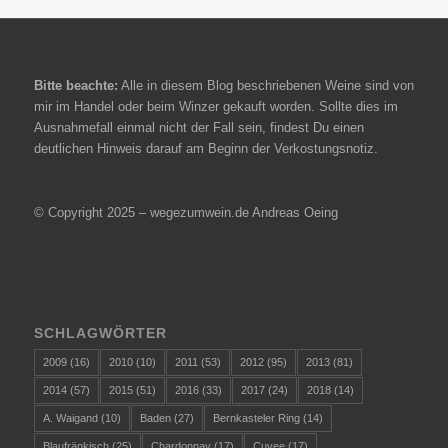
Bitte beachte:
Alle in diesem Blog beschriebenen Weine sind von
mir im Handel oder beim Winzer gekauft worden. Sollte dies im
Ausnahmefall einmal nicht der Fall sein, findest Du einen
deutlichen Hinweis darauf am Beginn der Verkostungsnotiz.
© Copyright 2025 – wegezumwein.de Andreas Oeing
SCHLAGWÖRTER
2009
(16)
2010
(10)
2011
(53)
2012
(95)
2013
(81)
2014
(57)
2015
(51)
2016
(33)
2017
(24)
2018
(14)
A. Waigand
(10)
Baden
(27)
Bernkasteler Ring
(14)
Blaufränkisch
(25)
Chardonnay
(17)
Cuvee
(17)