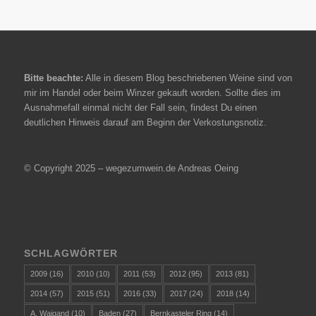
Bitte beachte:
Alle in diesem Blog beschriebenen Weine sind von
mir im Handel oder beim Winzer gekauft worden. Sollte dies im
Ausnahmefall einmal nicht der Fall sein, findest Du einen
deutlichen Hinweis darauf am Beginn der Verkostungsnotiz.
© Copyright 2025 – wegezumwein.de Andreas Oeing
SCHLAGWÖRTER
2009
(16)
2010
(10)
2011
(53)
2012
(95)
2013
(81)
2014
(57)
2015
(51)
2016
(33)
2017
(24)
2018
(14)
A. Waigand
(10)
Baden
(27)
Bernkasteler Ring
(14)