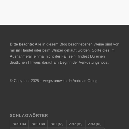
Bitte beachte:
Alle in diesem Blog beschriebenen Weine sind von
mir im Handel oder beim Winzer gekauft worden. Sollte dies im
Ausnahmefall einmal nicht der Fall sein, findest Du einen
deutlichen Hinweis darauf am Beginn der Verkostungsnotiz.
© Copyright 2025 – wegezumwein.de Andreas Oeing
SCHLAGWÖRTER
2009
(16)
2010
(10)
2011
(53)
2012
(95)
2013
(81)