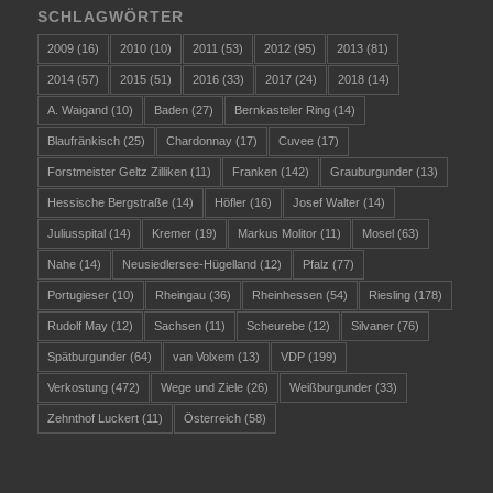
SCHLAGWÖRTER
2009
(16)
2010
(10)
2011
(53)
2012
(95)
2013
(81)
2014
(57)
2015
(51)
2016
(33)
2017
(24)
2018
(14)
A. Waigand
(10)
Baden
(27)
Bernkasteler Ring
(14)
Blaufränkisch
(25)
Chardonnay
(17)
Cuvee
(17)
Forstmeister Geltz Zilliken
(11)
Franken
(142)
Grauburgunder
(13)
Hessische Bergstraße
(14)
Höfler
(16)
Josef Walter
(14)
Juliusspital
(14)
Kremer
(19)
Markus Molitor
(11)
Mosel
(63)
Nahe
(14)
Neusiedlersee-Hügelland
(12)
Pfalz
(77)
Portugieser
(10)
Rheingau
(36)
Rheinhessen
(54)
Riesling
(178)
Rudolf May
(12)
Sachsen
(11)
Scheurebe
(12)
Silvaner
(76)
Spätburgunder
(64)
van Volxem
(13)
VDP
(199)
Verkostung
(472)
Wege und Ziele
(26)
Weißburgunder
(33)
Zehnthof Luckert
(11)
Österreich
(58)