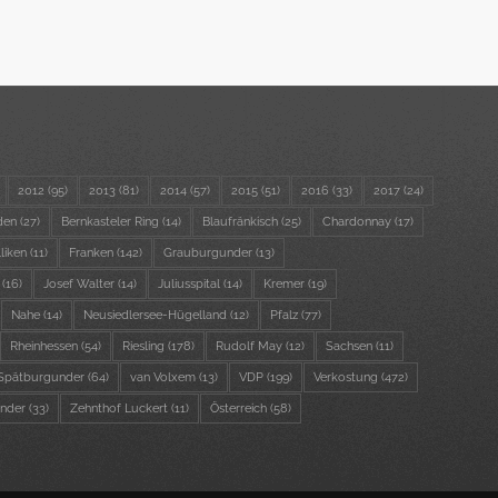
2012
(95)
2013
(81)
2014
(57)
2015
(51)
2016
(33)
2017
(24)
den
(27)
Bernkasteler Ring
(14)
Blaufränkisch
(25)
Chardonnay
(17)
lliken
(11)
Franken
(142)
Grauburgunder
(13)
(16)
Josef Walter
(14)
Juliusspital
(14)
Kremer
(19)
Nahe
(14)
Neusiedlersee-Hügelland
(12)
Pfalz
(77)
Rheinhessen
(54)
Riesling
(178)
Rudolf May
(12)
Sachsen
(11)
Spätburgunder
(64)
van Volxem
(13)
VDP
(199)
Verkostung
(472)
nder
(33)
Zehnthof Luckert
(11)
Österreich
(58)