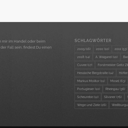
SCHLAGWÖRTER
n mir im Handel oder beim
er Fall sein, findest Du einen
2009
(16)
2010
(10)
2011
(53)
2018
(14)
A. Waigand
(10)
Ba
Cuvee
(17)
Forstmeister Geltz Zi
Hessische Bergstraße
(14)
Höfler
Markus Molitor
(11)
Mosel
(63)
Portugieser
(10)
Rheingau
(36)
Scheurebe
(12)
Silvaner
(76)
Wege und Ziele
(26)
Weißburgu