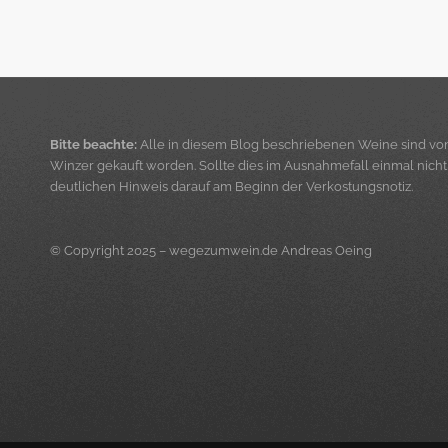
Bitte beachte:
Alle in diesem Blog beschriebenen Weine sind vo
Winzer gekauft worden. Sollte dies im Ausnahmefall einmal nicht d
deutlichen Hinweis darauf am Beginn der Verkostungsnotiz.
© Copyright 2025 – wegezumwein.de Andreas Oeing