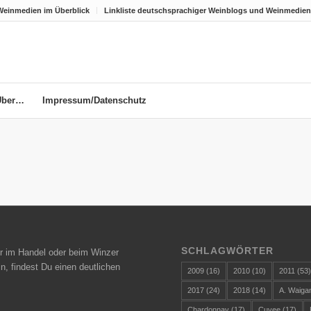
Weinmedien im Überblick
Linkliste deutschsprachiger Weinblogs und Weinmedien
Über…
Impressum/Datenschutz
SCHLAGWÖRTER
r im Handel oder beim Winzer
n, findest Du einen deutlichen
2009
(16)
2010
(10)
2011
(53
2017
(24)
2018
(14)
A. Waiga
Chardonnay
(17)
Cuvee
(17)