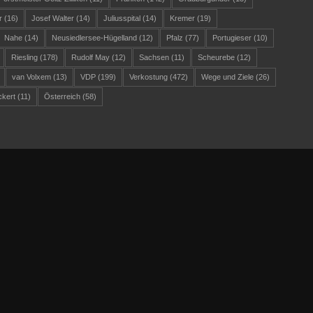
r
(16)
Josef Walter
(14)
Juliusspital
(14)
Kremer
(19)
Nahe
(14)
Neusiedlersee-Hügelland
(12)
Pfalz
(77)
Portugieser
(10)
Riesling
(178)
Rudolf May
(12)
Sachsen
(11)
Scheurebe
(12)
van Volxem
(13)
VDP
(199)
Verkostung
(472)
Wege und Ziele
(26)
ckert
(11)
Österreich
(58)