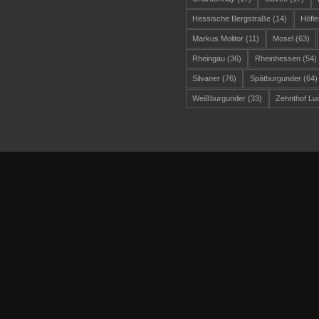
Hessische Bergstraße
(14)
Höfle
Markus Molitor
(11)
Mosel
(63)
Rheingau
(36)
Rheinhessen
(54)
Silvaner
(76)
Spätburgunder
(64)
Weißburgunder
(33)
Zehnthof Lu