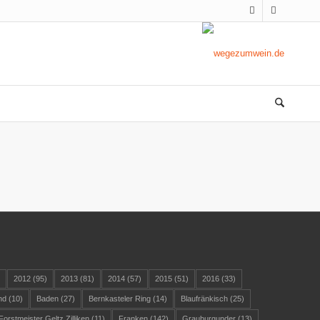
)
2012
(95)
2013
(81)
2014
(57)
2015
(51)
2016
(33)
nd
(10)
Baden
(27)
Bernkasteler Ring
(14)
Blaufränkisch
(25)
Forstmeister Geltz Zilliken
(11)
Franken
(142)
Grauburgunder
(13)