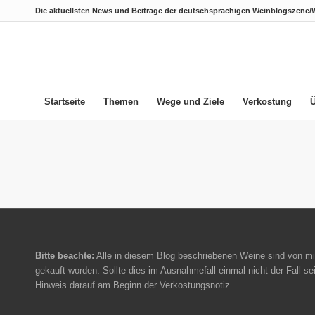
Die aktuellsten News und Beiträge der deutschsprachigen Weinblogszene/
Startseite
Themen
Wege und Ziele
Verkostung
Bitte beachte:
Alle in diesem Blog beschriebenen Weine sind von mi
gekauft worden. Sollte dies im Ausnahmefall einmal nicht der Fall sei
Hinweis darauf am Beginn der Verkostungsnotiz.