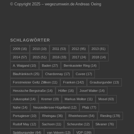
© Copyright 2025 – wegezumwein.de Andreas Oeing
SCHLAGWÖRTER
2009
(16)
2010
(10)
2011
(53)
2012
(95)
2013
(81)
2014
(57)
2015
(51)
2016
(33)
2017
(24)
2018
(14)
A. Waigand
(10)
Baden
(27)
Bernkasteler Ring
(14)
Blaufränkisch
(25)
Chardonnay
(17)
Cuvee
(17)
Forstmeister Geltz Zilliken
(11)
Franken
(142)
Grauburgunder
(13)
Hessische Bergstraße
(14)
Höfler
(16)
Josef Walter
(14)
Juliusspital
(14)
Kremer
(19)
Markus Molitor
(11)
Mosel
(63)
Nahe
(14)
Neusiedlersee-Hügelland
(12)
Pfalz
(77)
Portugieser
(10)
Rheingau
(36)
Rheinhessen
(54)
Riesling
(178)
Rudolf May
(12)
Sachsen
(11)
Scheurebe
(12)
Silvaner
(76)
Spätburgunder
(64)
van Volxem
(13)
VDP
(199)